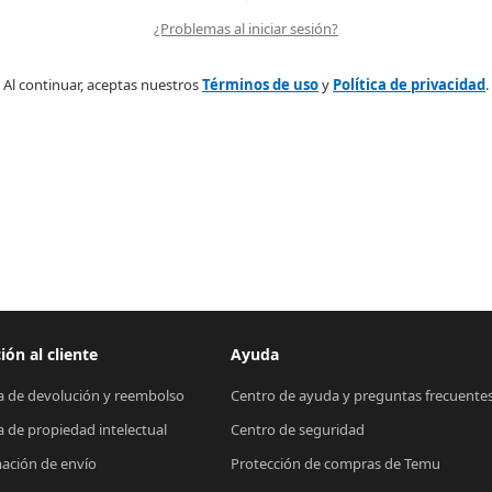
¿Problemas al iniciar sesión?
Al continuar, aceptas nuestros
Términos de uso
y
Política de privacidad
.
ión al cliente
Ayuda
ca de devolución y reembolso
Centro de ayuda y preguntas frecuente
ca de propiedad intelectual
Centro de seguridad
ación de envío
Protección de compras de Temu