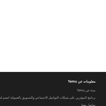
معلومات عن Temu
نبذة عن Temu
برنامج المؤثرين على شبكات التواصل الاجتماعي والتسويق بالعمولة: انضم لت
تواصل معنا