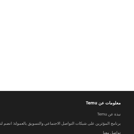
معلومات عن Temu
نبذة عن Temu
برنامج المؤثرين على شبكات التواصل الاجتماعي والتسويق بالعمولة: انضم لت
تواصل معنا