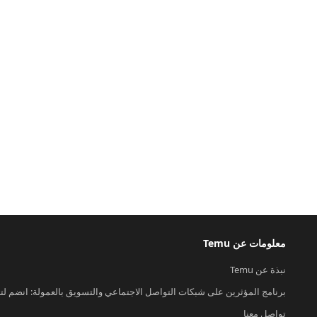
معلومات عن Temu
نبذة عن Temu
برنامج المؤثرين على شبكات التواصل الاجتماعي والتسويق بالعمولة: انضم لت
تواصل معنا