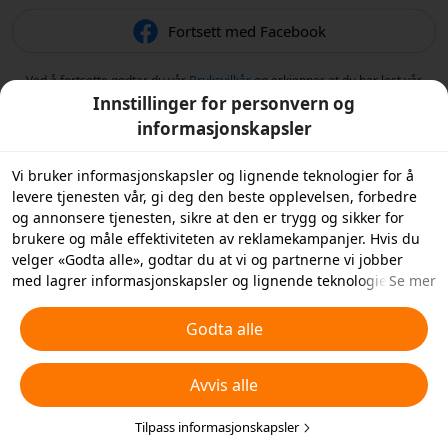
Fortsett med Facebook
Ved å fortsette godtar du vår
Bruksvilkår
og erkjenner at du har lest vår
Retningslinjer for personvern
.
Innstillinger for personvern og
informasjonskapsler
Vi bruker informasjonskapsler og lignende teknologier for å
levere tjenesten vår, gi deg den beste opplevelsen, forbedre
og annonsere tjenesten, sikre at den er trygg og sikker for
brukere og måle effektiviteten av reklamekampanjer. Hvis du
velger «Godta alle», godtar du at vi og partnerne vi jobber
med lagrer informasjonskapsler og lignende teknologier på
Se mer
enheten din for reklameformål. Du kan også «Avvise alle»
informasjonskapsler som ikke er helt nødvendige, eller velge
Godta alle
hvilke typer informasjonskapsler du ønsker å godta eller
deaktivere ved å klikke på «Tilpass informasjonskapsler»
Avvis alle
nedenfor eller når som helst under dine
personverninnstillinger. For mer informasjon, se våre
retningslinjer for
informasjonskapsler og lignende teknologier
Tilpass informasjonskapsler
.