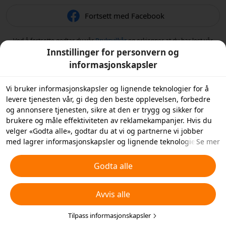
Fortsett med Facebook
Ved å fortsette godtar du vår
Bruksvilkår
og erkjenner at du har lest vår
Retningslinjer for personvern
.
Innstillinger for personvern og
informasjonskapsler
Vi bruker informasjonskapsler og lignende teknologier for å
levere tjenesten vår, gi deg den beste opplevelsen, forbedre
og annonsere tjenesten, sikre at den er trygg og sikker for
brukere og måle effektiviteten av reklamekampanjer. Hvis du
velger «Godta alle», godtar du at vi og partnerne vi jobber
med lagrer informasjonskapsler og lignende teknologier på
Se mer
enheten din for reklameformål. Du kan også «Avvise alle»
informasjonskapsler som ikke er helt nødvendige, eller velge
Godta alle
hvilke typer informasjonskapsler du ønsker å godta eller
deaktivere ved å klikke på «Tilpass informasjonskapsler»
Avvis alle
nedenfor eller når som helst under dine
personverninnstillinger. For mer informasjon, se våre
retningslinjer for
informasjonskapsler og lignende teknologier
Tilpass informasjonskapsler
.