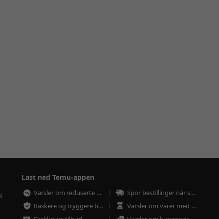
Last ned Temu-appen
Varsler om reduserte priser
Spor bestillinger når som helst
l
Raskere og tryggere betaling
Varsler om varer med lav lagerbeholdning