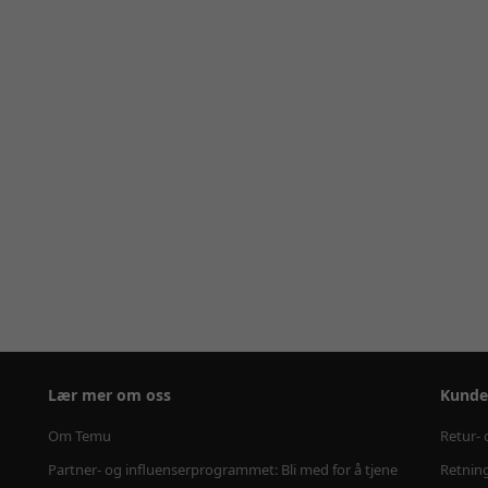
Lær mer om oss
Kunde
Om Temu
Retur- 
Partner- og influenserprogrammet: Bli med for å tjene
Retning