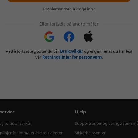
Problemer med å logge inn?
Eller fortsett på andre måter
Ved å fortsette godtar du vår
Bruksvilkår
og erkjenner at du har lest
vår
Retningslinjer for personvern
.
service
Hjelp
og refusjonsvilkår
Supportsenter og vanlige spørsmå
slinjer for immaterielle rettigheter
Sikkerhetssenter