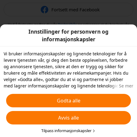
Fortsett med Facebook
Ved å fortsette godtar du vår
Bruksvilkår
og erkjenner at du har lest vår
Retningslinjer for personvern
.
Innstillinger for personvern og
informasjonskapsler
Vi bruker informasjonskapsler og lignende teknologier for å
levere tjenesten vår, gi deg den beste opplevelsen, forbedre
og annonsere tjenesten, sikre at den er trygg og sikker for
brukere og måle effektiviteten av reklamekampanjer. Hvis du
velger «Godta alle», godtar du at vi og partnerne vi jobber
med lagrer informasjonskapsler og lignende teknologier på
Se mer
enheten din for reklameformål. Du kan også «Avvise alle»
informasjonskapsler som ikke er helt nødvendige, eller velge
Godta alle
hvilke typer informasjonskapsler du ønsker å godta eller
deaktivere ved å klikke på «Tilpass informasjonskapsler»
Avvis alle
nedenfor eller når som helst under dine
personverninnstillinger. For mer informasjon, se våre
retningslinjer for
informasjonskapsler og lignende teknologier
Tilpass informasjonskapsler
.