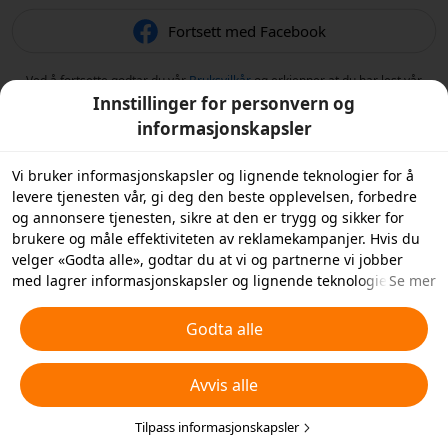
Fortsett med Facebook
Ved å fortsette godtar du vår
Bruksvilkår
og erkjenner at du har lest vår
Retningslinjer for personvern
.
Innstillinger for personvern og
informasjonskapsler
Vi bruker informasjonskapsler og lignende teknologier for å
levere tjenesten vår, gi deg den beste opplevelsen, forbedre
og annonsere tjenesten, sikre at den er trygg og sikker for
brukere og måle effektiviteten av reklamekampanjer. Hvis du
velger «Godta alle», godtar du at vi og partnerne vi jobber
med lagrer informasjonskapsler og lignende teknologier på
Se mer
enheten din for reklameformål. Du kan også «Avvise alle»
informasjonskapsler som ikke er helt nødvendige, eller velge
Godta alle
hvilke typer informasjonskapsler du ønsker å godta eller
deaktivere ved å klikke på «Tilpass informasjonskapsler»
Avvis alle
nedenfor eller når som helst under dine
personverninnstillinger. For mer informasjon, se våre
retningslinjer for
informasjonskapsler og lignende teknologier
Tilpass informasjonskapsler
.