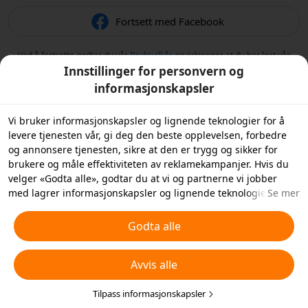
Fortsett med Facebook
Ved å fortsette godtar du vår
Bruksvilkår
og erkjenner at du har lest vår
Retningslinjer for personvern
.
Innstillinger for personvern og
informasjonskapsler
Vi bruker informasjonskapsler og lignende teknologier for å
levere tjenesten vår, gi deg den beste opplevelsen, forbedre
og annonsere tjenesten, sikre at den er trygg og sikker for
brukere og måle effektiviteten av reklamekampanjer. Hvis du
velger «Godta alle», godtar du at vi og partnerne vi jobber
med lagrer informasjonskapsler og lignende teknologier på
Se mer
enheten din for reklameformål. Du kan også «Avvise alle»
informasjonskapsler som ikke er helt nødvendige, eller velge
Godta alle
hvilke typer informasjonskapsler du ønsker å godta eller
deaktivere ved å klikke på «Tilpass informasjonskapsler»
Avvis alle
nedenfor eller når som helst under dine
personverninnstillinger. For mer informasjon, se våre
retningslinjer for
informasjonskapsler og lignende teknologier
Tilpass informasjonskapsler
.