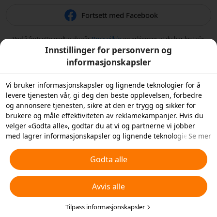
Fortsett med Facebook
Ved å fortsette godtar du vår
Bruksvilkår
og erkjenner at du har lest vår
Retningslinjer for personvern
.
Innstillinger for personvern og
informasjonskapsler
Vi bruker informasjonskapsler og lignende teknologier for å
levere tjenesten vår, gi deg den beste opplevelsen, forbedre
og annonsere tjenesten, sikre at den er trygg og sikker for
brukere og måle effektiviteten av reklamekampanjer. Hvis du
velger «Godta alle», godtar du at vi og partnerne vi jobber
med lagrer informasjonskapsler og lignende teknologier på
Se mer
enheten din for reklameformål. Du kan også «Avvise alle»
informasjonskapsler som ikke er helt nødvendige, eller velge
Godta alle
hvilke typer informasjonskapsler du ønsker å godta eller
deaktivere ved å klikke på «Tilpass informasjonskapsler»
Avvis alle
nedenfor eller når som helst under dine
personverninnstillinger. For mer informasjon, se våre
retningslinjer for
informasjonskapsler og lignende teknologier
Tilpass informasjonskapsler
.