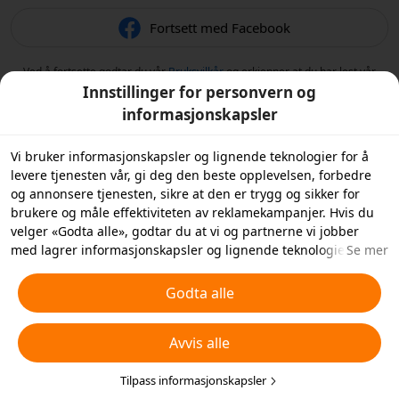
Fortsett med Facebook
Ved å fortsette godtar du vår
Bruksvilkår
og erkjenner at du har lest vår
Retningslinjer for personvern
.
Innstillinger for personvern og
informasjonskapsler
Vi bruker informasjonskapsler og lignende teknologier for å
levere tjenesten vår, gi deg den beste opplevelsen, forbedre
og annonsere tjenesten, sikre at den er trygg og sikker for
brukere og måle effektiviteten av reklamekampanjer. Hvis du
velger «Godta alle», godtar du at vi og partnerne vi jobber
med lagrer informasjonskapsler og lignende teknologier på
Se mer
enheten din for reklameformål. Du kan også «Avvise alle»
informasjonskapsler som ikke er helt nødvendige, eller velge
Godta alle
hvilke typer informasjonskapsler du ønsker å godta eller
deaktivere ved å klikke på «Tilpass informasjonskapsler»
Avvis alle
nedenfor eller når som helst under dine
personverninnstillinger. For mer informasjon, se våre
retningslinjer for
informasjonskapsler og lignende teknologier
Tilpass informasjonskapsler
.