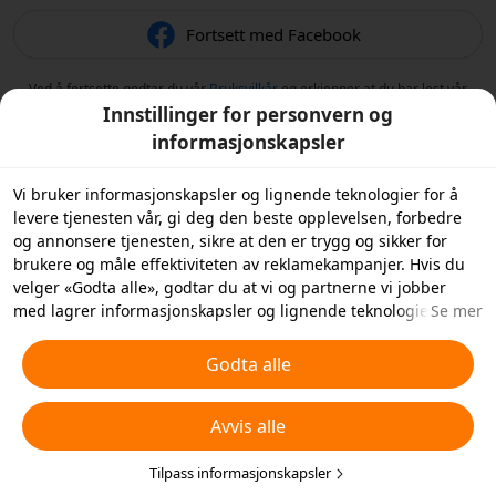
Fortsett med Facebook
Ved å fortsette godtar du vår
Bruksvilkår
og erkjenner at du har lest vår
Retningslinjer for personvern
.
Innstillinger for personvern og
informasjonskapsler
Vi bruker informasjonskapsler og lignende teknologier for å
levere tjenesten vår, gi deg den beste opplevelsen, forbedre
og annonsere tjenesten, sikre at den er trygg og sikker for
brukere og måle effektiviteten av reklamekampanjer. Hvis du
velger «Godta alle», godtar du at vi og partnerne vi jobber
med lagrer informasjonskapsler og lignende teknologier på
Se mer
enheten din for reklameformål. Du kan også «Avvise alle»
informasjonskapsler som ikke er helt nødvendige, eller velge
Godta alle
hvilke typer informasjonskapsler du ønsker å godta eller
deaktivere ved å klikke på «Tilpass informasjonskapsler»
Avvis alle
nedenfor eller når som helst under dine
personverninnstillinger. For mer informasjon, se våre
retningslinjer for
informasjonskapsler og lignende teknologier
Tilpass informasjonskapsler
.