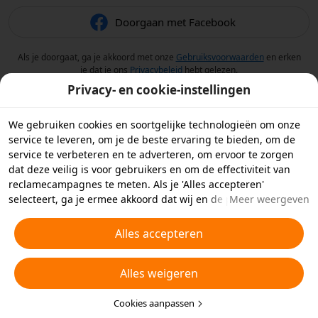
Doorgaan met Facebook
Als je doorgaat, ga je akkoord met onze
Gebruiksvoorwaarden
en erken
je dat je ons
Privacybeleid
hebt gelezen.
Privacy- en cookie-instellingen
We gebruiken cookies en soortgelijke technologieën om onze
service te leveren, om je de beste ervaring te bieden, om de
service te verbeteren en te adverteren, om ervoor te zorgen
dat deze veilig is voor gebruikers en om de effectiviteit van
reclamecampagnes te meten. Als je 'Alles accepteren'
selecteert, ga je ermee akkoord dat wij en de partners
Meer weergeven
waarmee we samenwerken cookies en soortgelijke
technologieën op je apparaat opslaan voor
Alles accepteren
reclamedoeleinden. Je kunt ook kiezen welke typen cookies je
wilt toestaan of afwijzen door hieronder of in je
Alles weigeren
privacyinstellingen op 'Cookies aanpassen' te klikken.
Raadpleeg voor meer informatie ons
Beleid inzake cookies en
soortgelijke technologieën
Cookies aanpassen
.