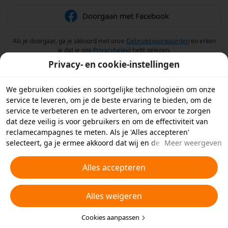
Doorgaan met Facebook
Als je doorgaat, ga je akkoord met onze
Gebruiksvoorwaarden
en erken
je dat je ons
Privacybeleid
hebt gelezen.
Privacy- en cookie-instellingen
We gebruiken cookies en soortgelijke technologieën om onze
service te leveren, om je de beste ervaring te bieden, om de
service te verbeteren en te adverteren, om ervoor te zorgen
dat deze veilig is voor gebruikers en om de effectiviteit van
reclamecampagnes te meten. Als je 'Alles accepteren'
selecteert, ga je ermee akkoord dat wij en de partners
Meer weergeven
waarmee we samenwerken cookies en soortgelijke
technologieën op je apparaat opslaan voor
Alles accepteren
reclamedoeleinden. Je kunt ook kiezen welke typen cookies je
wilt toestaan of afwijzen door hieronder of in je
Alles weigeren
privacyinstellingen op 'Cookies aanpassen' te klikken.
Raadpleeg voor meer informatie ons
Beleid inzake cookies en
soortgelijke technologieën
Cookies aanpassen
.