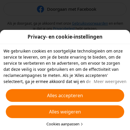
Doorgaan met Facebook
Als je doorgaat, ga je akkoord met onze
Gebruiksvoorwaarden
en erken
je dat je ons
Privacybeleid
hebt gelezen.
Privacy- en cookie-instellingen
We gebruiken cookies en soortgelijke technologieën om onze
service te leveren, om je de beste ervaring te bieden, om de
service te verbeteren en te adverteren, om ervoor te zorgen
dat deze veilig is voor gebruikers en om de effectiviteit van
reclamecampagnes te meten. Als je 'Alles accepteren'
selecteert, ga je ermee akkoord dat wij en de partners
Meer weergeven
waarmee we samenwerken cookies en soortgelijke
technologieën op je apparaat opslaan voor
Alles accepteren
reclamedoeleinden. Je kunt ook kiezen welke typen cookies je
wilt toestaan of afwijzen door hieronder of in je
Alles weigeren
privacyinstellingen op 'Cookies aanpassen' te klikken.
Raadpleeg voor meer informatie ons
Beleid inzake cookies en
soortgelijke technologieën
Cookies aanpassen
.