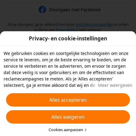
Doorgaan met Facebook
Als je doorgaat, ga je akkoord met onze
Gebruiksvoorwaarden
en erken
je dat je ons
Privacybeleid
hebt gelezen.
Privacy- en cookie-instellingen
We gebruiken cookies en soortgelijke technologieën om onze
service te leveren, om je de beste ervaring te bieden, om de
service te verbeteren en te adverteren, om ervoor te zorgen
dat deze veilig is voor gebruikers en om de effectiviteit van
reclamecampagnes te meten. Als je 'Alles accepteren'
selecteert, ga je ermee akkoord dat wij en de partners
Meer weergeven
waarmee we samenwerken cookies en soortgelijke
technologieën op je apparaat opslaan voor
Alles accepteren
reclamedoeleinden. Je kunt ook kiezen welke typen cookies je
wilt toestaan of afwijzen door hieronder of in je
Alles weigeren
privacyinstellingen op 'Cookies aanpassen' te klikken.
Raadpleeg voor meer informatie ons
Beleid inzake cookies en
soortgelijke technologieën
Cookies aanpassen
.