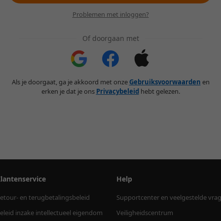
Problemen met inloggen?
Of doorgaan met
Als je doorgaat, ga je akkoord met onze
Gebruiksvoorwaarden
en
erken je dat je ons
Privacybeleid
hebt gelezen.
lantenservice
Help
etour- en terugbetalingsbeleid
Supportcenter en veelgestelde vra
eleid inzake intellectueel eigendom
Veiligheidscentrum