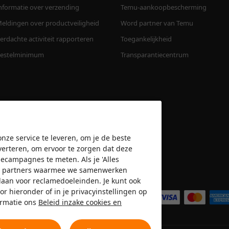
nformatie over verzending
Temu-aankoopbescherming
eldingen over productveiligheid
Word partner van Temu
erdachte activiteit rapporteren
Toegankelijkheid
estelminimum
Transparantiecentrum
nze service te leveren, om je de beste
verteren, om ervoor te zorgen dat deze
amecampagnes te meten. Als je 'Alles
n de partners waarmee we samenwerken
Wij accepteren
slaan voor reclamedoeleinden. Je kunt ook
or hieronder of in je privacyinstellingen op
ormatie ons
Beleid inzake cookies en