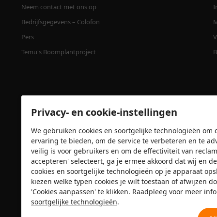
Neem contact met ons op
I
Bedrijfsgegevens – Colofon
M
Pers
V
Temu's Boomplantproject
B
Privacy- en cookie-instellingen
We gebruiken cookies en soortgelijke technologieën om o
ervaring te bieden, om de service te verbeteren en te ad
veilig is voor gebruikers en om de effectiviteit van recl
accepteren' selecteert, ga je ermee akkoord dat wij e
Veiligheidscertificaten
cookies en soortgelijke technologieën op je apparaat op
kiezen welke typen cookies je wilt toestaan of afwijzen do
'Cookies aanpassen' te klikken. Raadpleeg voor meer inf
soortgelijke technologieën
.