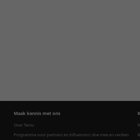
Maak kennis met ons
K
Over Temu
R
Programma voor partners en influencers: doe mee en verdien
B