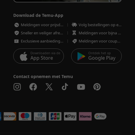
Download de Temu-App
Meldingen voor prijsdalingen
Volg bestellingen op elk moment
Sneller en veiliger afrekenen
Meldingen voor bijna uitverkochte artikelen
Exclusieve aanbiedingen
Meldingen voor coupons en aanbiedingen
Downloaden via de
Ontdek het op
App Store
Google Play
Contact opnemen met Temu