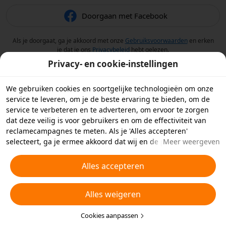
Doorgaan met Facebook
Als je doorgaat, ga je akkoord met onze
Gebruiksvoorwaarden
en erken
je dat je ons
Privacybeleid
hebt gelezen.
Privacy- en cookie-instellingen
We gebruiken cookies en soortgelijke technologieën om onze
service te leveren, om je de beste ervaring te bieden, om de
service te verbeteren en te adverteren, om ervoor te zorgen
dat deze veilig is voor gebruikers en om de effectiviteit van
reclamecampagnes te meten. Als je 'Alles accepteren'
selecteert, ga je ermee akkoord dat wij en de partners
Meer weergeven
waarmee we samenwerken cookies en soortgelijke
technologieën op je apparaat opslaan voor
Alles accepteren
reclamedoeleinden. Je kunt ook kiezen welke typen cookies je
wilt toestaan of afwijzen door hieronder of in je
Alles weigeren
privacyinstellingen op 'Cookies aanpassen' te klikken.
Raadpleeg voor meer informatie ons
Beleid inzake cookies en
soortgelijke technologieën
Cookies aanpassen
.