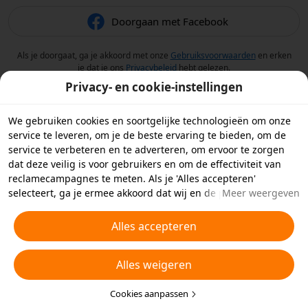
Doorgaan met Facebook
Als je doorgaat, ga je akkoord met onze
Gebruiksvoorwaarden
en erken
je dat je ons
Privacybeleid
hebt gelezen.
Privacy- en cookie-instellingen
We gebruiken cookies en soortgelijke technologieën om onze
service te leveren, om je de beste ervaring te bieden, om de
service te verbeteren en te adverteren, om ervoor te zorgen
dat deze veilig is voor gebruikers en om de effectiviteit van
reclamecampagnes te meten. Als je 'Alles accepteren'
selecteert, ga je ermee akkoord dat wij en de partners
Meer weergeven
waarmee we samenwerken cookies en soortgelijke
technologieën op je apparaat opslaan voor
Alles accepteren
reclamedoeleinden. Je kunt ook kiezen welke typen cookies je
wilt toestaan of afwijzen door hieronder of in je
Alles weigeren
privacyinstellingen op 'Cookies aanpassen' te klikken.
Raadpleeg voor meer informatie ons
Beleid inzake cookies en
soortgelijke technologieën
Cookies aanpassen
.