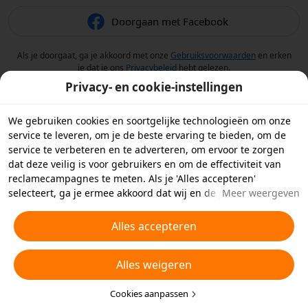
Doorgaan met Facebook
Als je doorgaat, ga je akkoord met onze
Gebruiksvoorwaarden
en erken
je dat je ons
Privacybeleid
hebt gelezen.
Privacy- en cookie-instellingen
We gebruiken cookies en soortgelijke technologieën om onze
service te leveren, om je de beste ervaring te bieden, om de
service te verbeteren en te adverteren, om ervoor te zorgen
dat deze veilig is voor gebruikers en om de effectiviteit van
reclamecampagnes te meten. Als je 'Alles accepteren'
selecteert, ga je ermee akkoord dat wij en de partners
Meer weergeven
waarmee we samenwerken cookies en soortgelijke
technologieën op je apparaat opslaan voor
Alles accepteren
reclamedoeleinden. Je kunt ook kiezen welke typen cookies je
wilt toestaan of afwijzen door hieronder of in je
Alles weigeren
privacyinstellingen op 'Cookies aanpassen' te klikken.
Raadpleeg voor meer informatie ons
Beleid inzake cookies en
soortgelijke technologieën
Cookies aanpassen
.