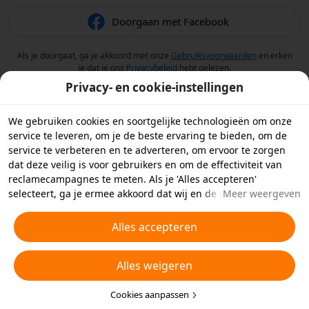
Doorgaan met Facebook
Als je doorgaat, ga je akkoord met onze
Gebruiksvoorwaarden
en erken
je dat je ons
Privacybeleid
hebt gelezen.
Privacy- en cookie-instellingen
We gebruiken cookies en soortgelijke technologieën om onze
service te leveren, om je de beste ervaring te bieden, om de
service te verbeteren en te adverteren, om ervoor te zorgen
dat deze veilig is voor gebruikers en om de effectiviteit van
reclamecampagnes te meten. Als je 'Alles accepteren'
selecteert, ga je ermee akkoord dat wij en de partners
Meer weergeven
waarmee we samenwerken cookies en soortgelijke
technologieën op je apparaat opslaan voor
Alles accepteren
reclamedoeleinden. Je kunt ook kiezen welke typen cookies je
wilt toestaan of afwijzen door hieronder of in je
Alles weigeren
privacyinstellingen op 'Cookies aanpassen' te klikken.
Raadpleeg voor meer informatie ons
Beleid inzake cookies en
soortgelijke technologieën
Cookies aanpassen
.