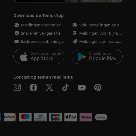
Download de Temu-App
Meldingen voor prijsdalingen
Volg bestellingen op elk moment
Sneller en veiliger afrekenen
Meldingen voor bijna uitverkochte artikelen
Exclusieve aanbiedingen
Meldingen voor coupons en aanbiedingen
Downloaden via de
Ontdek het op
App Store
Google Play
Contact opnemen met Temu