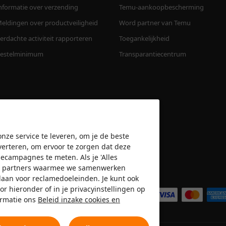
nformatie over verzending
Temu-aankoopbescherming
eldingen over productveiligheid
Word partner van Temu
erdachte activiteit rapporteren
Toegankelijkheid
estelminimum
Transparantiecentrum
nze service te leveren, om je de beste
verteren, om ervoor te zorgen dat deze
amecampagnes te meten. Als je 'Alles
n de partners waarmee we samenwerken
Wij accepteren
slaan voor reclamedoeleinden. Je kunt ook
or hieronder of in je privacyinstellingen op
ormatie ons
Beleid inzake cookies en