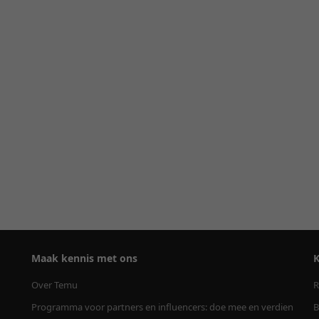
Maak kennis met ons
K
Over Temu
R
Programma voor partners en influencers: doe mee en verdien
B