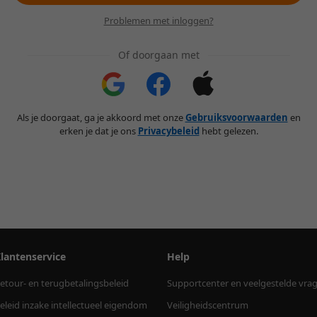
Problemen met inloggen?
Of doorgaan met
Als je doorgaat, ga je akkoord met onze
Gebruiksvoorwaarden
en
erken je dat je ons
Privacybeleid
hebt gelezen.
lantenservice
Help
etour- en terugbetalingsbeleid
Supportcenter en veelgestelde vra
eleid inzake intellectueel eigendom
Veiligheidscentrum