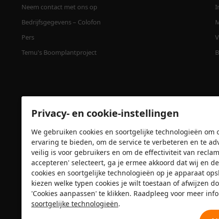
Neem contact met ons op
I
Bedrijfsgegevens – Colofon
M
Pers
V
Temu's Boomplantproject
B
Privacy- en cookie-instellingen
We gebruiken cookies en soortgelijke technologieën om o
ervaring te bieden, om de service te verbeteren en te ad
veilig is voor gebruikers en om de effectiviteit van recl
accepteren' selecteert, ga je ermee akkoord dat wij e
Veiligheidscertificaten
cookies en soortgelijke technologieën op je apparaat op
kiezen welke typen cookies je wilt toestaan of afwijzen do
'Cookies aanpassen' te klikken. Raadpleeg voor meer inf
soortgelijke technologieën
.