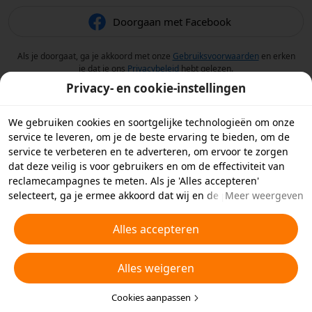
Doorgaan met Facebook
Als je doorgaat, ga je akkoord met onze
Gebruiksvoorwaarden
en erken
je dat je ons
Privacybeleid
hebt gelezen.
Privacy- en cookie-instellingen
We gebruiken cookies en soortgelijke technologieën om onze
service te leveren, om je de beste ervaring te bieden, om de
service te verbeteren en te adverteren, om ervoor te zorgen
dat deze veilig is voor gebruikers en om de effectiviteit van
reclamecampagnes te meten. Als je 'Alles accepteren'
selecteert, ga je ermee akkoord dat wij en de partners
Meer weergeven
waarmee we samenwerken cookies en soortgelijke
technologieën op je apparaat opslaan voor
Alles accepteren
reclamedoeleinden. Je kunt ook kiezen welke typen cookies je
wilt toestaan of afwijzen door hieronder of in je
Alles weigeren
privacyinstellingen op 'Cookies aanpassen' te klikken.
Raadpleeg voor meer informatie ons
Beleid inzake cookies en
soortgelijke technologieën
Cookies aanpassen
.