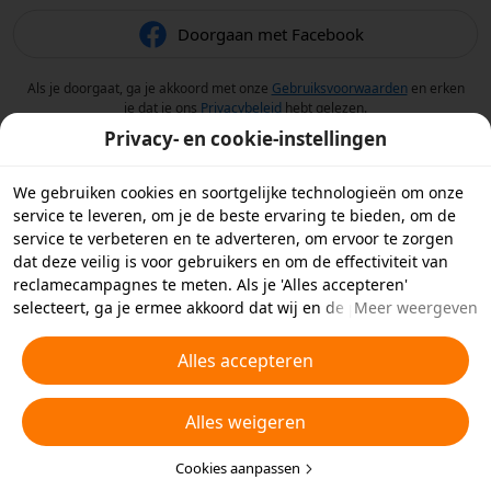
Doorgaan met Facebook
Als je doorgaat, ga je akkoord met onze
Gebruiksvoorwaarden
en erken
je dat je ons
Privacybeleid
hebt gelezen.
Privacy- en cookie-instellingen
We gebruiken cookies en soortgelijke technologieën om onze
service te leveren, om je de beste ervaring te bieden, om de
service te verbeteren en te adverteren, om ervoor te zorgen
dat deze veilig is voor gebruikers en om de effectiviteit van
reclamecampagnes te meten. Als je 'Alles accepteren'
selecteert, ga je ermee akkoord dat wij en de partners
Meer weergeven
waarmee we samenwerken cookies en soortgelijke
technologieën op je apparaat opslaan voor
Alles accepteren
reclamedoeleinden. Je kunt ook kiezen welke typen cookies je
wilt toestaan of afwijzen door hieronder of in je
Alles weigeren
privacyinstellingen op 'Cookies aanpassen' te klikken.
Raadpleeg voor meer informatie ons
Beleid inzake cookies en
soortgelijke technologieën
Cookies aanpassen
.