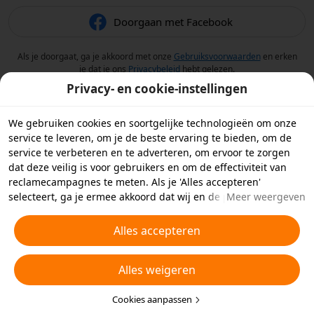
Doorgaan met Facebook
Als je doorgaat, ga je akkoord met onze
Gebruiksvoorwaarden
en erken
je dat je ons
Privacybeleid
hebt gelezen.
Privacy- en cookie-instellingen
We gebruiken cookies en soortgelijke technologieën om onze
service te leveren, om je de beste ervaring te bieden, om de
service te verbeteren en te adverteren, om ervoor te zorgen
dat deze veilig is voor gebruikers en om de effectiviteit van
reclamecampagnes te meten. Als je 'Alles accepteren'
selecteert, ga je ermee akkoord dat wij en de partners
Meer weergeven
waarmee we samenwerken cookies en soortgelijke
technologieën op je apparaat opslaan voor
Alles accepteren
reclamedoeleinden. Je kunt ook kiezen welke typen cookies je
wilt toestaan of afwijzen door hieronder of in je
Alles weigeren
privacyinstellingen op 'Cookies aanpassen' te klikken.
Raadpleeg voor meer informatie ons
Beleid inzake cookies en
soortgelijke technologieën
Cookies aanpassen
.