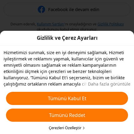
Facebook ile devam edin
Devam ederek,
Kullanım Şartları
'nı onayladığınızı ve
Gizlilik Politikası
okuduğunuzu kabul etmiş olursunuz.
Gizlilik ve Çerez Ayarları
Hizmetimizi sunmak, size en iyi deneyimi sağlamak, Hizmeti
iyileştirmek ve reklamını yapmak, kullanıcılar için güvenli ve
emniyetli olmasını sağlamak ve reklam kampanyalarının
etkinliğini ölçmek için çerezleri ve benzer teknolojileri
kullanıyoruz. ‘Tümünü Kabul Et'i seçerseniz, bizim ve birlikte
çalıştığımız ortakların reklam amacıyla cihazınızda çerezleri ve
Daha fazla görüntüle
benzer teknolojileri depolamasını kabul etmiş olursunuz.
Ayrıca, temel olmayan çerezlerin ’Tümünü Reddedebilir' veya
Tümünü Kabul Et
aşağıdaki ’Çerezleri Özelleştir'i tıklayarak veya gizlilik
ayarlarınızda istediğiniz zaman hangi çerez türlerini kabul
Tümünü Reddet
etmek veya devre dışı bırakmak istediğinizi seçebilirsiniz. Daha
fazla detay için
Çerezler ve Benzer Teknolojiler Politikamıza
bakın.
Çerezleri Özelleştir