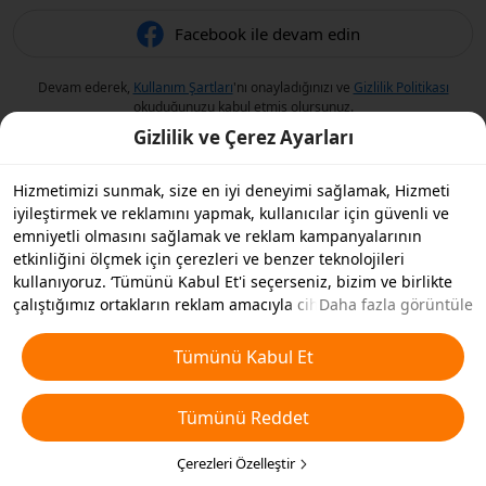
Facebook ile devam edin
Devam ederek,
Kullanım Şartları
'nı onayladığınızı ve
Gizlilik Politikası
okuduğunuzu kabul etmiş olursunuz.
Gizlilik ve Çerez Ayarları
Hizmetimizi sunmak, size en iyi deneyimi sağlamak, Hizmeti
iyileştirmek ve reklamını yapmak, kullanıcılar için güvenli ve
emniyetli olmasını sağlamak ve reklam kampanyalarının
etkinliğini ölçmek için çerezleri ve benzer teknolojileri
kullanıyoruz. ‘Tümünü Kabul Et'i seçerseniz, bizim ve birlikte
çalıştığımız ortakların reklam amacıyla cihazınızda çerezleri ve
Daha fazla görüntüle
benzer teknolojileri depolamasını kabul etmiş olursunuz.
Ayrıca, temel olmayan çerezlerin ’Tümünü Reddedebilir' veya
Tümünü Kabul Et
aşağıdaki ’Çerezleri Özelleştir'i tıklayarak veya gizlilik
ayarlarınızda istediğiniz zaman hangi çerez türlerini kabul
Tümünü Reddet
etmek veya devre dışı bırakmak istediğinizi seçebilirsiniz. Daha
fazla detay için
Çerezler ve Benzer Teknolojiler Politikamıza
bakın.
Çerezleri Özelleştir