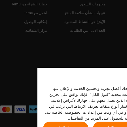
معلومات الشحن
حماية الشراء من Temu
تنبيهات بشأن سلامة المنتج
اعمل مع Temu
الإبلاغ عن النشاط المشبوه
إمكانية الوصول
الحد الأدنى من الطلبات
مركز الشفافية
نحك أفضل تجربة وتحسين الخدمة والإعلان عنها
قمت بتحديد "قبول الكل"، فإنك توافق على تخزين
نحن نقبل
ء الذين نعمل معهم على جهازك لأغراض إعلانية.
تيار أنواع ملفات تعريف الارتباط التي ترغب في
ه أو في أي وقت من إعدادات الخصوصية الخاصة بك.
ة
للحصول على المزيد من التفاصيل.