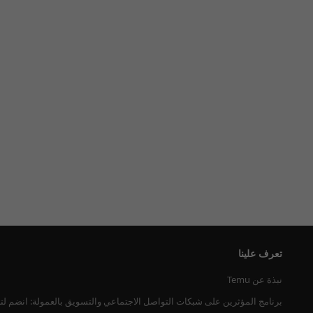
تعرف علينا
نبذة عن Temu
برنامج المؤثرين على شبكات التواصل الاجتماعي والتسويق بالعمولة: انضم لت