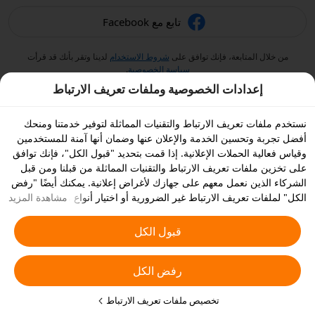
تابع مع Facebook
من خلال المتابعة، فإنك توافق على
شروط الاستخدام
لدينا وتقر بأنك قد قرأت
سياسة الخصوصية
.
إعدادات الخصوصية وملفات تعريف الارتباط
نستخدم ملفات تعريف الارتباط والتقنيات المماثلة لتوفير خدمتنا ومنحك
أفضل تجربة وتحسين الخدمة والإعلان عنها وضمان أنها آمنة للمستخدمين
وقياس فعالية الحملات الإعلانية. إذا قمت بتحديد "قبول الكل"، فإنك توافق
على تخزين ملفات تعريف الارتباط والتقنيات المماثلة من قبلنا ومن قبل
الشركاء الذين نعمل معهم على جهازك لأغراض إعلانية. يمكنك أيضًا "رفض
الكل" لملفات تعريف الارتباط غير الضرورية أو اختيار أنواع ملفات تعريف
مشاهدة المزيد
الارتباط التي ترغب في قبولها أو تعطيلها بالنقر على "تخصيص ملفات
تعريف الارتباط" أدناه أو في أي وقت من إعدادات الخصوصية الخاصة بك.
قبول الكل
يمكنك الاطلاع على
سياسة ملفات تعريف الارتباط والتقنيات المشابهة
للحصول على المزيد من التفاصيل.
رفض الكل
تخصيص ملفات تعريف الارتباط