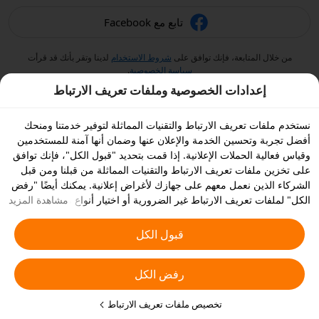
تابع مع Facebook
من خلال المتابعة، فإنك توافق على
شروط الاستخدام
لدينا وتقر بأنك قد قرأت
سياسة الخصوصية
.
إعدادات الخصوصية وملفات تعريف الارتباط
نستخدم ملفات تعريف الارتباط والتقنيات المماثلة لتوفير خدمتنا ومنحك
أفضل تجربة وتحسين الخدمة والإعلان عنها وضمان أنها آمنة للمستخدمين
وقياس فعالية الحملات الإعلانية. إذا قمت بتحديد "قبول الكل"، فإنك توافق
على تخزين ملفات تعريف الارتباط والتقنيات المماثلة من قبلنا ومن قبل
الشركاء الذين نعمل معهم على جهازك لأغراض إعلانية. يمكنك أيضًا "رفض
الكل" لملفات تعريف الارتباط غير الضرورية أو اختيار أنواع ملفات تعريف
مشاهدة المزيد
الارتباط التي ترغب في قبولها أو تعطيلها بالنقر على "تخصيص ملفات
تعريف الارتباط" أدناه أو في أي وقت من إعدادات الخصوصية الخاصة بك.
قبول الكل
يمكنك الاطلاع على
سياسة ملفات تعريف الارتباط والتقنيات المشابهة
للحصول على المزيد من التفاصيل.
رفض الكل
تخصيص ملفات تعريف الارتباط