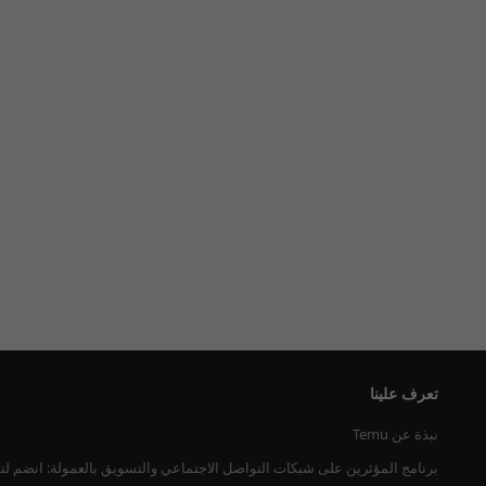
تعرف علينا
نبذة عن Temu
برنامج المؤثرين على شبكات التواصل الاجتماعي والتسويق بالعمولة: انضم لت