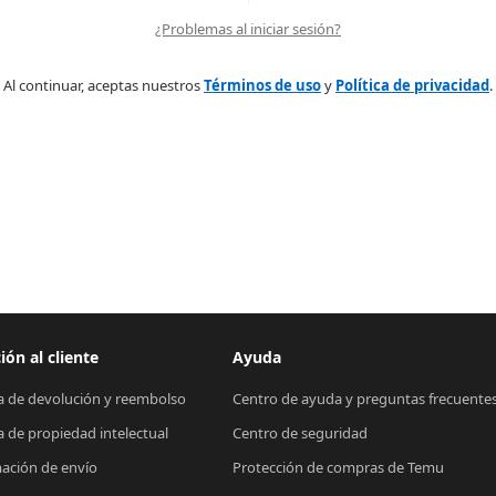
¿Problemas al iniciar sesión?
Al continuar, aceptas nuestros
Términos de uso
y
Política de privacidad
.
ión al cliente
Ayuda
ca de devolución y reembolso
Centro de ayuda y preguntas frecuente
ca de propiedad intelectual
Centro de seguridad
ación de envío
Protección de compras de Temu