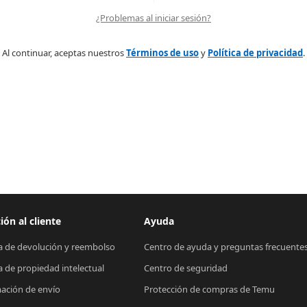
¿Problemas al iniciar sesión?
Al continuar, aceptas nuestros
Términos de uso
y
Política de privacidad
.
ión al cliente
Ayuda
ca de devolución y reembolso
Centro de ayuda y preguntas frecuente
ca de propiedad intelectual
Centro de seguridad
ación de envío
Protección de compras de Temu