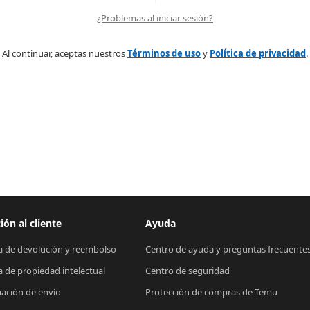
¿Problemas al iniciar sesión?
Al continuar, aceptas nuestros
Términos de uso
y
Política de privacidad
.
ión al cliente
Ayuda
ca de devolución y reembolso
Centro de ayuda y preguntas frecuente
ca de propiedad intelectual
Centro de seguridad
ación de envío
Protección de compras de Temu