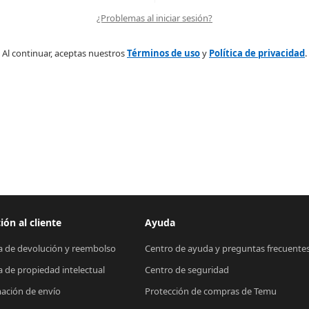
¿Problemas al iniciar sesión?
Al continuar, aceptas nuestros
Términos de uso
y
Política de privacidad
.
ión al cliente
Ayuda
ca de devolución y reembolso
Centro de ayuda y preguntas frecuente
ca de propiedad intelectual
Centro de seguridad
ación de envío
Protección de compras de Temu