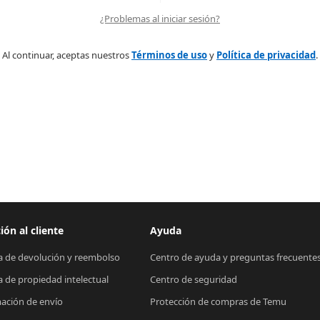
¿Problemas al iniciar sesión?
Al continuar, aceptas nuestros
Términos de uso
y
Política de privacidad
.
ión al cliente
Ayuda
ca de devolución y reembolso
Centro de ayuda y preguntas frecuente
ca de propiedad intelectual
Centro de seguridad
ación de envío
Protección de compras de Temu