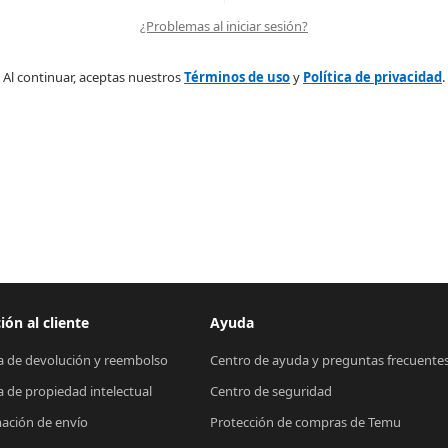
¿Problemas al iniciar sesión?
Al continuar, aceptas nuestros
Términos de uso
y
Política de privacidad
.
ión al cliente
Ayuda
ca de devolución y reembolso
Centro de ayuda y preguntas frecuente
ca de propiedad intelectual
Centro de seguridad
ación de envío
Protección de compras de Temu