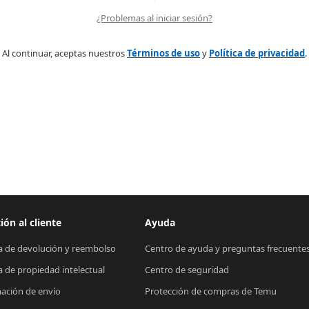
¿Problemas al iniciar sesión?
Al continuar, aceptas nuestros
Términos de uso
y
Política de privacidad
.
ión al cliente
Ayuda
ca de devolución y reembolso
Centro de ayuda y preguntas frecuente
ca de propiedad intelectual
Centro de seguridad
ación de envío
Protección de compras de Temu