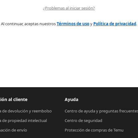
¿Problemas al iniciar sesión?
Al continuar, aceptas nuestros
Términos de uso
y
Política de privacidad
.
ión al cliente
Ayuda
ca de devolución y reembolso
Centro de ayuda y preguntas frecuente
ca de propiedad intelectual
Centro de seguridad
ación de envío
Protección de compras de Temu