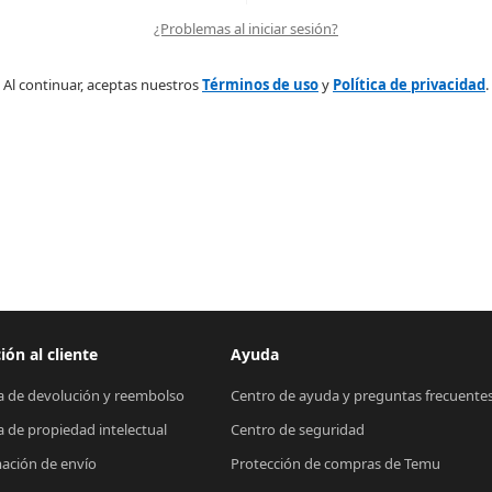
¿Problemas al iniciar sesión?
Al continuar, aceptas nuestros
Términos de uso
y
Política de privacidad
.
ión al cliente
Ayuda
ca de devolución y reembolso
Centro de ayuda y preguntas frecuente
ca de propiedad intelectual
Centro de seguridad
ación de envío
Protección de compras de Temu