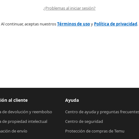
¿Problemas al iniciar sesión?
Al continuar, aceptas nuestros
Términos de uso
y
Política de privacidad
.
ión al cliente
Ayuda
ca de devolución y reembolso
Centro de ayuda y preguntas frecuente
ca de propiedad intelectual
Centro de seguridad
ación de envío
Protección de compras de Temu