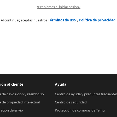
¿Problemas al iniciar sesión?
Al continuar, aceptas nuestros
Términos de uso
y
Política de privacidad
.
ión al cliente
Ayuda
ca de devolución y reembolso
Centro de ayuda y preguntas frecuente
ca de propiedad intelectual
Centro de seguridad
ación de envío
Protección de compras de Temu