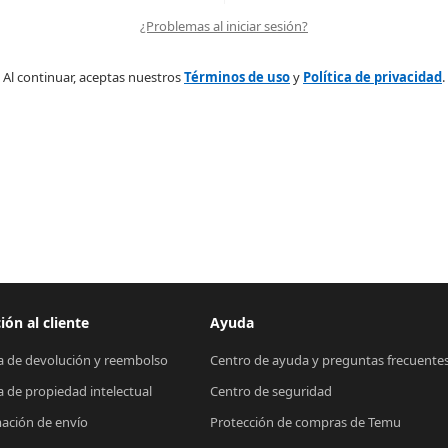
¿Problemas al iniciar sesión?
Al continuar, aceptas nuestros
Términos de uso
y
Política de privacidad
.
ión al cliente
Ayuda
ca de devolución y reembolso
Centro de ayuda y preguntas frecuente
ca de propiedad intelectual
Centro de seguridad
ación de envío
Protección de compras de Temu