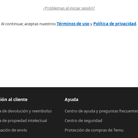
¿Problemas al iniciar sesión?
Al continuar, aceptas nuestros
Términos de uso
y
Política de privacidad
.
ión al cliente
Ayuda
ca de devolución y reembolso
Centro de ayuda y preguntas frecuente
ca de propiedad intelectual
Centro de seguridad
ación de envío
Protección de compras de Temu