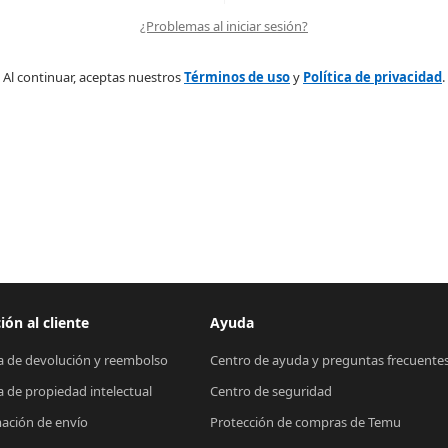
¿Problemas al iniciar sesión?
Al continuar, aceptas nuestros
Términos de uso
y
Política de privacidad
.
ión al cliente
Ayuda
ca de devolución y reembolso
Centro de ayuda y preguntas frecuente
ca de propiedad intelectual
Centro de seguridad
ación de envío
Protección de compras de Temu