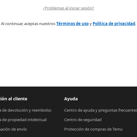
¿Problemas al iniciar sesión?
Al continuar, aceptas nuestros
Términos de uso
y
Política de privacidad
.
ión al cliente
Ayuda
ca de devolución y reembolso
Centro de ayuda y preguntas frecuente
ca de propiedad intelectual
Centro de seguridad
ación de envío
Protección de compras de Temu