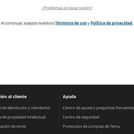
¿Problemas al iniciar sesión?
Al continuar, aceptas nuestros
Términos de uso
y
Política de privacidad
.
ión al cliente
Ayuda
ca de devolución y reembolso
Centro de ayuda y preguntas frecuente
ca de propiedad intelectual
Centro de seguridad
ación de envío
Protección de compras de Temu