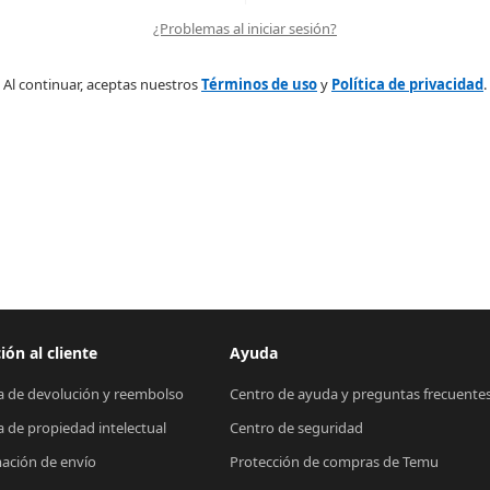
¿Problemas al iniciar sesión?
Al continuar, aceptas nuestros
Términos de uso
y
Política de privacidad
.
ión al cliente
Ayuda
ca de devolución y reembolso
Centro de ayuda y preguntas frecuente
ca de propiedad intelectual
Centro de seguridad
ación de envío
Protección de compras de Temu