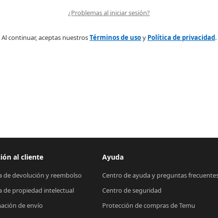
¿Problemas al iniciar sesión?
Al continuar, aceptas nuestros
Términos de uso
y
Política de privacidad
.
ión al cliente
Ayuda
ca de devolución y reembolso
Centro de ayuda y preguntas frecuente
ca de propiedad intelectual
Centro de seguridad
ación de envío
Protección de compras de Temu